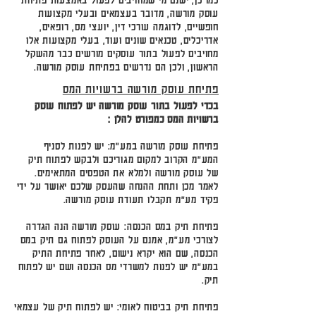
עוסק מורשה, מדובר בעצמאים ובעלי מקצועות
חופשיים, לדוגמה עורכי דין, יועצי מס, רופאים,
אדריכלים, טכנאים שונים ועוד, בעלי מקצועות אלו
מחויבים לפעול בתור עוסקים מורשים כבר מהשקל
הראשון, ולכן הם נדרשים בפתיחת עוסק מורשה.
פתיחת עוסק מורשה ברשויות המס
בכדי לפעול בתור עוסק מורשה יש לפתוח עוסק
ברשויות המס כמפורט להלן :
פתיחת עוסק מורשה במע"מ: יש לפנות לסניף
המע"מ הקרוב למקום מגוריכם ולבקש לפתוח תיק
של עוסק מורשה ולמלא את הטפסים המתאימים.
לאמר מכן ותחת ההנחה שהעסק שלכם יאושר על ידי
פקיד מע"מ תקבלו תעודת עוסק מורשה.
פתיחת תיק במס הכנסה: עוסק מורשה הנה הגדרה
לצורכי מע"מ, אמנם על העוסק לפתוח גם תיק במס
הכנסה, שם הוא יקרא נישום, לאחר פתיחת התיק
במע"מ יש לפנות למשרדי מס הכנסה ושם יש לפתוח
תיק.
פתיחת תיק בביטוח לאומי: יש לפתוח תיק של עצמאי