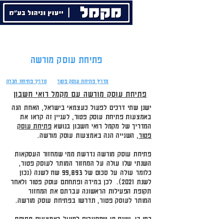
טל:
03-7525876
פקס:
03-5752265
פתיחת עוסק מורשה
מדריך פתיחת עוסק פטור
מדריך פתיחת חברה
פתיחת עוסק מורשה עם מקמל רואי חשבון
ישנן שתי דרכים לפעול כעצמאי בישראל, האחת הנה
באמצעות פתיחת עוסק פטור, לעניין זה קראו את
המדריך של מקמל רואי חשבון בנושא
פתיחת עוסק
פטור
, השנייה הנה באמצעות עוסק מורשה.
פתיחת עוסק מורשה נדרשת ממי שמחזור העסקאות
השנתי שלו עולה על המחזור המותר לעוסק פטור,
כלומר עולה על סכום של 99,893 שח לשנה (נכון
לשנת 2021). לכן במידה ופתחתם עוסק פטור ולאחר
תקופת הפעילות הראשונה עברתם את המחזור
המותר לעוסק פטור, תדרשו בפתיחת עוסק מורשה.
כמו כן, ישנם מי שמחויבים לפעול באמצעות פתיחת