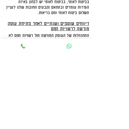
בביטוח לאומי, בביטוח לאומי יש לבחון באיזה
הגדרות עומדים ובהתאם נקבעים החובות שלנו לעניין
תשלום ביטוח לאומי ומס בריאות.
דיווחים שוטפים ושנתיים לאחר פתיחת עוסק
מורשה לרשויות המס
ההתנהלות של העוסק המורשה מול רשויות המס לא
מסתיימת בפתיחת תיקים, יש לדווח לכל שלוש
הרשויות הן באופן שוטף והן ברמה שנתית. הדיווחים
נגזרים מהמחזור או מהרווח של העסק, ונעשים אחת
לחודש או חודשיים וכן לאחר סוף השנה.
לקוחות משרד
מקמל רואי חשבון
נהנים מפתיחת
התיקים אצל רשויות המס על ידי רואה חשבון
מהמשרד וכן מדיווחים שוטפים ושנתיים הנעשים על
ידי המשרד. אנו נדאג לכך שכל הדיווחים יבוצעו
בהתאם לחוק ולתקנות וכן לניהול ספרים נכון ומפוקח
על ידי רואה חשבון.
לקבלת שירותי פתיחת עוסק מורשה, מקמל רואי חשבון
עומד לרשותכם, קבעו איתנו פגישת ייעוץ שאינה
כרוכה בעלות
בטלפון שמספרו
03-7525876
.